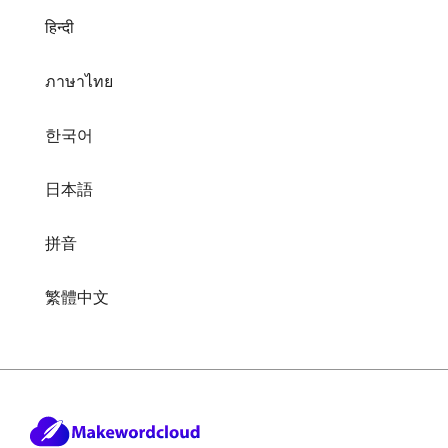
हिन्दी
ภาษาไทย
한국어
日本語
拼音
繁體中文