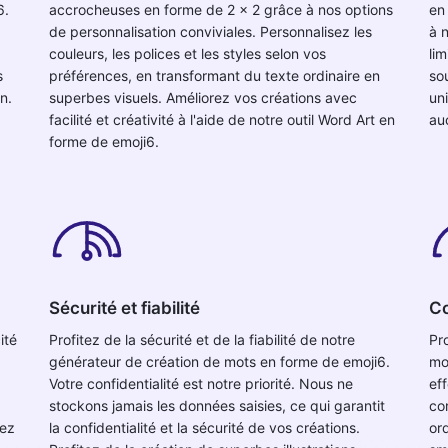
6.
accrocheuses en forme de 2 x 2 grâce à nos options
en
de personnalisation conviviales. Personnalisez les
à n
couleurs, les polices et les styles selon vos
lim
s
préférences, en transformant du texte ordinaire en
so
n.
superbes visuels. Améliorez vos créations avec
un
facilité et créativité à l'aide de notre outil Word Art en
au
forme de emoji6.
Sécurité et fiabilité
Co
ité
Profitez de la sécurité et de la fiabilité de notre
Pro
générateur de création de mots en forme de emoji6.
mo
Votre confidentialité est notre priorité. Nous ne
ef
stockons jamais les données saisies, ce qui garantit
co
éez
la confidentialité et la sécurité de vos créations.
ord