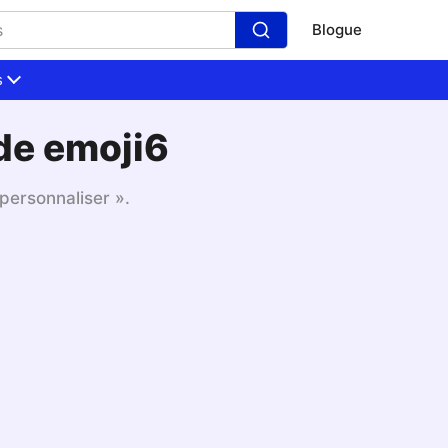
Blogue
s
de emoji6
 personnaliser ».