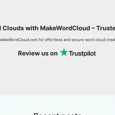
Copy Link
 Clouds with MakeWordCloud – Trust
MakeWordCloud.com for effortless and secure word cloud creati
Review us on