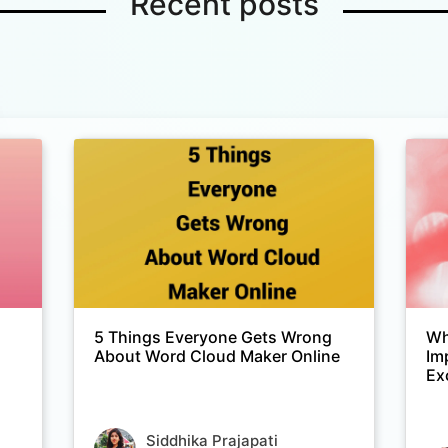
Recent posts
5 Things Everyone Gets Wrong
Wh
About Word Cloud Maker Online
Im
Ex
Siddhika Prajapati