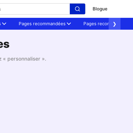
Blogue
s
Pages recommandées
Pages recommandées
❯
es
 « personnaliser ».