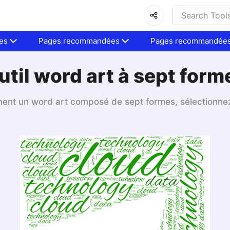
es
Pages recommandées
Pages recommandée
util word art à sept form
ent un word art composé de sept formes, sélectionnez