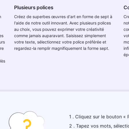
Plusieurs polices
Co
n
Créez de superbes œuvres d'art en forme de sept à
Cr
l'aide de notre outil innovant. Avec plusieurs polices
no
au choix, vous pouvez exprimer votre créativité
co
es
comme jamais auparavant. Saisissez simplement
vot
urs
votre texte, sélectionnez votre police préférée et
mo
ire
regardez-la remplir magnifiquement la forme sept.
inf
ép
dès
1 . Cliquez sur le bouton « 
2 . Tapez vos mots, sélectio