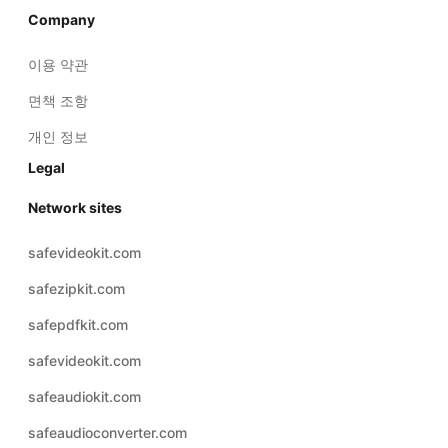
Company
이용 약관
면책 조항
개인 정보
Legal
Network sites
safevideokit.com
safezipkit.com
safepdfkit.com
safevideokit.com
safeaudiokit.com
safeaudioconverter.com