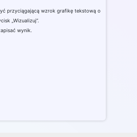
zyć przyciągającą wzrok grafikę tekstową o
ycisk „Wizualizuj”.
zapisać wynik.