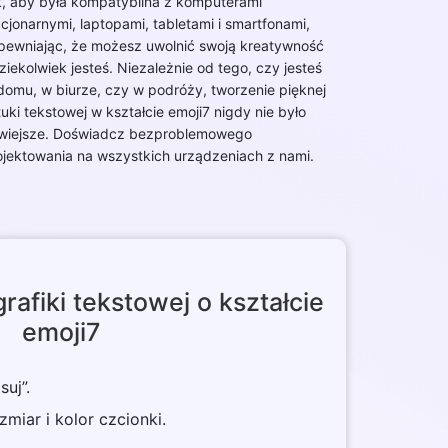
k, aby była kompatybilna z komputerami
acjonarnymi, laptopami, tabletami i smartfonami,
pewniając, że możesz uwolnić swoją kreatywność
ziekolwiek jesteś. Niezależnie od tego, czy jesteś
domu, w biurze, czy w podróży, tworzenie pięknej
tuki tekstowej w kształcie emoji7 nigdy nie było
twiejsze. Doświadcz bezproblemowego
ojektowania na wszystkich urządzeniach z nami.
rafiki tekstowej o kształcie
emoji7
suj”.
zmiar i kolor czcionki.