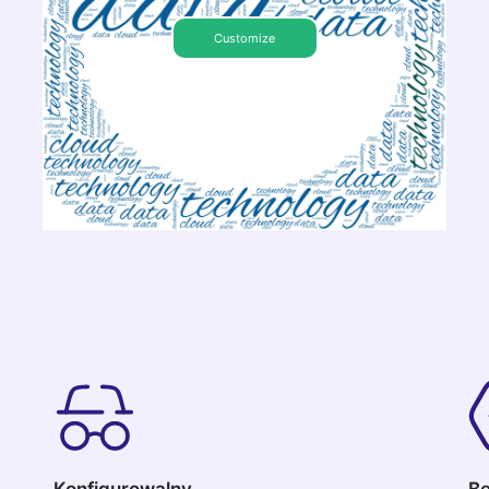
Customize
Konfigurowalny
Be