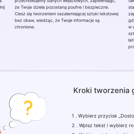
i.
przechowujemy danych wejściowych, zapewniając,
ta
nij
że Twoje dzieła pozostaną poufne i bezpieczne.
st
Ciesz się tworzeniem oszałamiającej sztuki tekstowej
za
bez obaw, wiedząc, że Twoje informacje są
gd
chronione.
w 
sz
ła
pr
Kroki tworzenia g
1 . Wybierz przycisk „Dosto
2 . Wpisz tekst i wybierz ro