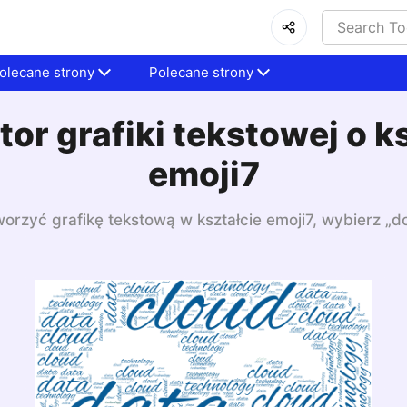
olecane strony
Polecane strony
or grafiki tekstowej o k
emoji7
orzyć grafikę tekstową w kształcie emoji7, wybierz „do