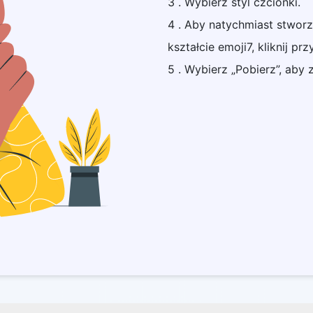
3 . Wybierz styl czcionki.
4 . Aby natychmiast stwor
kształcie emoji7, kliknij prz
5 . Wybierz „Pobierz”, aby 