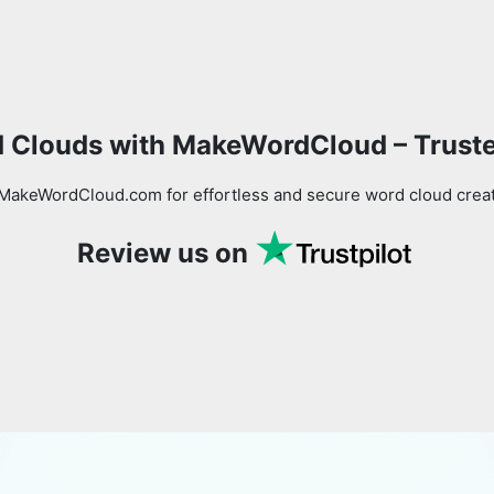
Copy Link
 Clouds with MakeWordCloud – Trust
MakeWordCloud.com for effortless and secure word cloud creati
Review us on