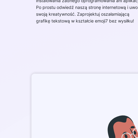
instalowania żadnego oprogramowania ani aplikacj
Po prostu odwiedź naszą stronę internetową i uwol
swoją kreatywność. Zaprojektuj oszałamiającą
grafikę tekstową w kształcie emoji7 bez wysiłku!