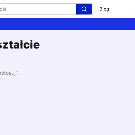
Blog
ształcie
stosuj”.