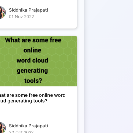
Siddhika Prajapati
01 Nov 2022
at are some free online word
oud generating tools?
Siddhika Prajapati
30 Oct 2022