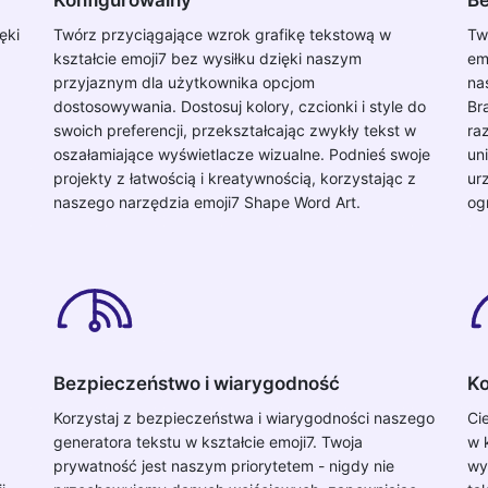
ęki
Twórz przyciągające wzrok grafikę tekstową w
Tw
kształcie emoji7 bez wysiłku dzięki naszym
em
przyjaznym dla użytkownika opcjom
na
dostosowywania. Dostosuj kolory, czcionki i style do
Br
swoich preferencji, przekształcając zwykły tekst w
raz
oszałamiające wyświetlacze wizualne. Podnieś swoje
un
projekty z łatwością i kreatywnością, korzystając z
ur
naszego narzędzia emoji7 Shape Word Art.
og
Bezpieczeństwo i wiarygodność
Ko
Korzystaj z bezpieczeństwa i wiarygodności naszego
Ci
generatora tekstu w kształcie emoji7. Twoja
w 
prywatność jest naszym priorytetem - nigdy nie
wy