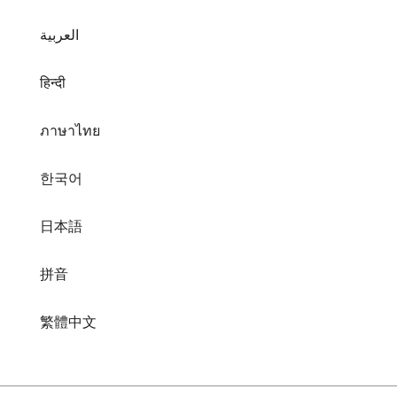
العربية
हिन्दी
ภาษาไทย
한국어
日本語
拼音
繁體中文