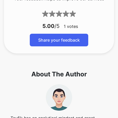
5.00
/5
1
votes
Share your feedback
About The Author
Taufik has an analytical mindset and great