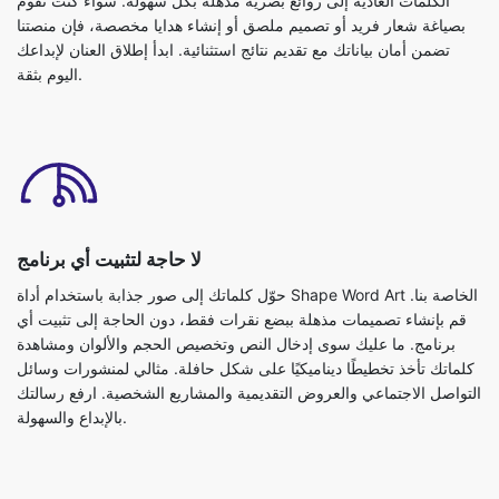
الكلمات العادية إلى روائع بصرية مذهلة بكل سهولة. سواء كنت تقوم
بصياغة شعار فريد أو تصميم ملصق أو إنشاء هدايا مخصصة، فإن منصتنا
تضمن أمان بياناتك مع تقديم نتائج استثنائية. ابدأ إطلاق العنان لإبداعك
اليوم بثقة.
لا حاجة لتثبيت أي برنامج
حوّل كلماتك إلى صور جذابة باستخدام أداة Shape Word Art الخاصة بنا.
قم بإنشاء تصميمات مذهلة ببضع نقرات فقط، دون الحاجة إلى تثبيت أي
برنامج. ما عليك سوى إدخال النص وتخصيص الحجم والألوان ومشاهدة
كلماتك تأخذ تخطيطًا ديناميكيًا على شكل حافلة. مثالي لمنشورات وسائل
التواصل الاجتماعي والعروض التقديمية والمشاريع الشخصية. ارفع رسالتك
بالإبداع والسهولة.