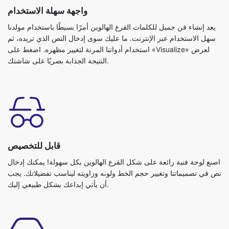
واجهة سهلة الاستخدام
يعد إنشاء فن جميل للكلمات القرع الهالوين أمرًا بسيطًا باستخدام مولدنا
سهل الاستخدام عبر الإنترنت. ما عليك سوى إدخال النص الذي تريده، ثم
استخدام أدواتنا المرنة لتغيير مظهره. اضغط على «Visualize» لعرض
النتيجة الجذابة بصريًا على شاشتك.
قابل للتخصيص
اصنع لوحة فنية رائعة على شكل القرع الهالوين بكل سهولة! يمكنك إدخال
نص في تصميماتنا وتغيير حجم الخط ولونه وزاويته ليناسب تفضيلاتك. يجب
أن يأتي إبداعك بشكل طبيعي إليك.