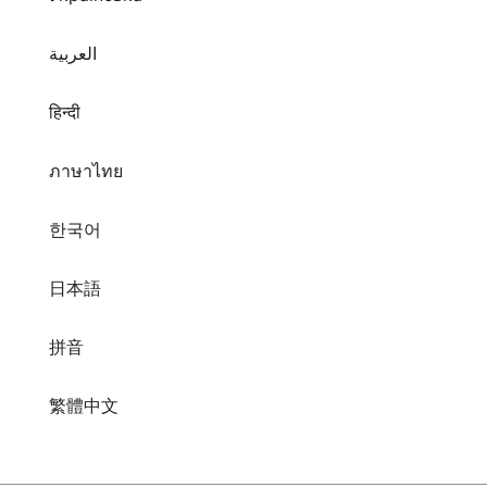
العربية
हिन्दी
ภาษาไทย
한국어
日本語
拼音
繁體中文