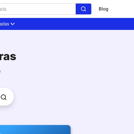
Blog
adas
ras
e