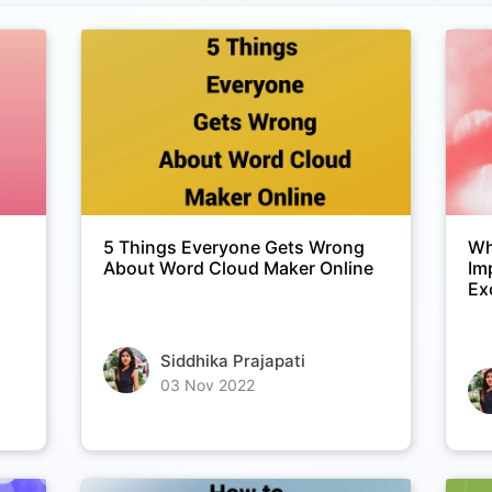
Copy Link
5 Things Everyone Gets Wrong
Wh
About Word Cloud Maker Online
Im
Ex
Siddhika Prajapati
03 Nov 2022