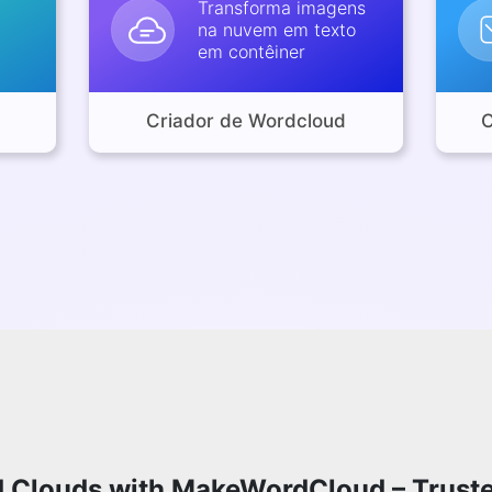
Transforma imagens
na nuvem em texto
em contêiner
Criador de Wordcloud
C
 Clouds with MakeWordCloud – Trust