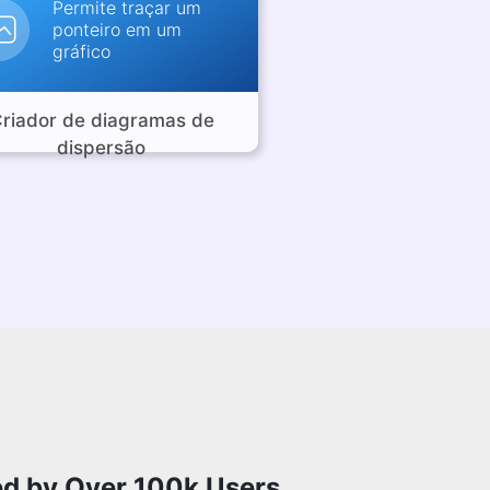
Permite traçar um
ponteiro em um
gráfico
riador de diagramas de
dispersão
ed by Over 100k Users