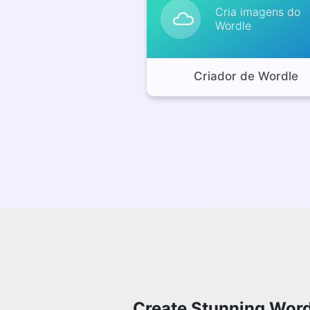
Cria imagens do
Wordle
Criador de Wordle
Create Stunning Word