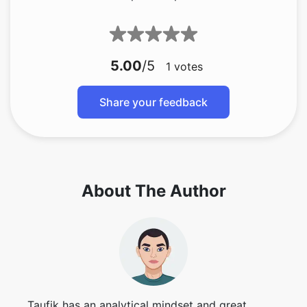
5.00
/5
1
votes
Copy Link
Share your feedback
About The Author
Taufik has an analytical mindset and great