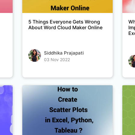
5 Things Everyone Gets Wrong
Wh
About Word Cloud Maker Online
Im
Ex
Siddhika Prajapati
03 Nov 2022