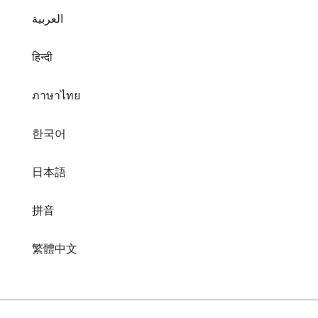
العربية
हिन्दी
ภาษาไทย
한국어
日本語
拼音
繁體中文