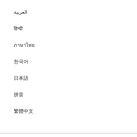
العربية
हिन्दी
ภาษาไทย
한국어
日本語
拼音
繁體中文